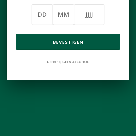
€28,50
Incl. btw
BEVESTIGEN
+
Toevoegen aan winkelwagen
-
Aan verlanglijst toevoegen
GEEN 18, GEEN ALCOHOL.
Afdrukken
Informatie
Het fluitje is vernoemd naar het champagneglas 'flute'.
Het heeft dezelfde vorm, maar dan zonder voetstuk.
Het glas komt oorspronkelijk uit Limburg.
In de jaren 60 heeft onze toenmalige directeur, Guus
Brand, dit glas speciaal ontwikkeld. Het dunne glas
voelt licht aan in de mond en zorgt voor de ultieme